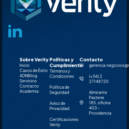
Sobre Verity
Políticas y
Contacto
Cumplimiento
Inicio
gerencia.negocios@ve
Casos de Éxito
Términos y
ADN
Blog
Condiciones
‪(+56) 2
Servicios
27148720‬
Contacto
Política de
Academia
Seguridad
Almirante
Pastene
185, oficina
Aviso de
403 -
Privacidad
Providencia
Certificaciones
Verity