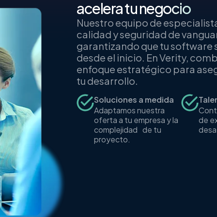
acompañamos tu tran
Nuestros expertos se enfocan 
reducir la complejidad técni
contribuya directamente al é
procesos para que tu negocio 
Integración sin
Re
Op
fricción
pr
Te guiamos para
la 
integrar nuevas
min
herramientas y
metodologías.