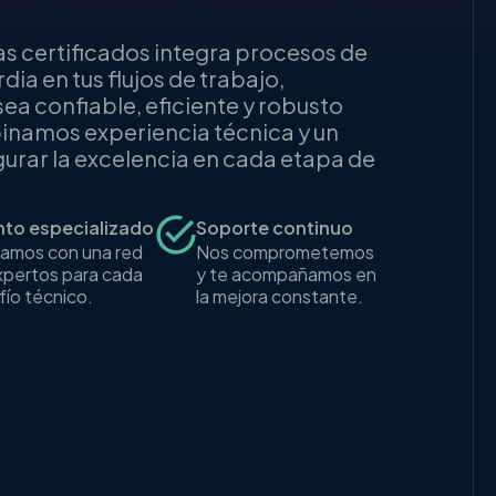
sformación digital
en optimizar tus flujos de trabajo,
ca y asegurar que cada línea de código
xito de tu negocio. Modernizamos tus
lidere el futuro.
ducción de costos
Agilidad en la entrega
timizamos
Implementamos para
ocesos, mejoramos
acelerar el lanzamiento
eficiencia para
de tus productos al
imizar el gasto.
mercado.