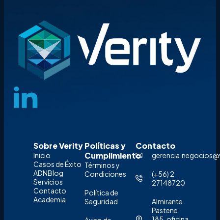
Sobre Verity
Políticas y
Contacto
Cumplimiento
Inicio
gerencia.negocios@ve
Casos de Éxito
Términos y
ADN
Blog
Condiciones
‪(+56) 2
Servicios
27148720‬
Contacto
Política de
Academia
Seguridad
Almirante
Pastene
185, oficina