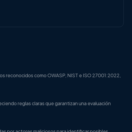
 marcos reconocidos como OWASP, NIST e ISO 27001:2022,
eciendo reglas claras que garantizan una evaluación
as por actores maliciosos para identificar posibles