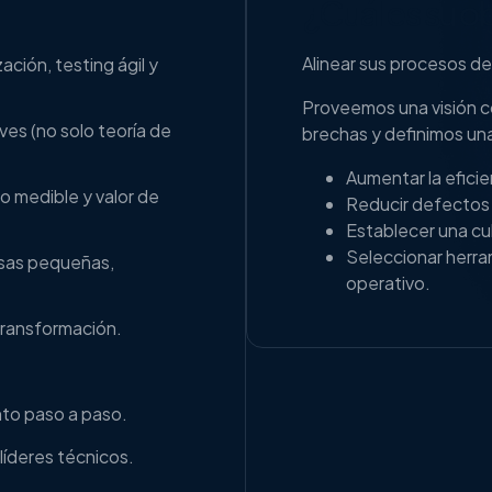
¿Cuál es su o
Alinear sus procesos d
ción, testing ágil y
Proveemos una visión c
ves (no solo teoría de
brechas y definimos una
Aumentar la eficie
o medible y valor de
Reducir defectos 
Establecer una cul
Seleccionar herra
sas pequeñas,
operativo.
ransformación.
to paso a paso.
líderes técnicos.