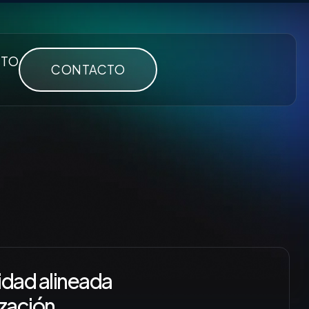
CTO
CONTACTO
lidad alineada
ización