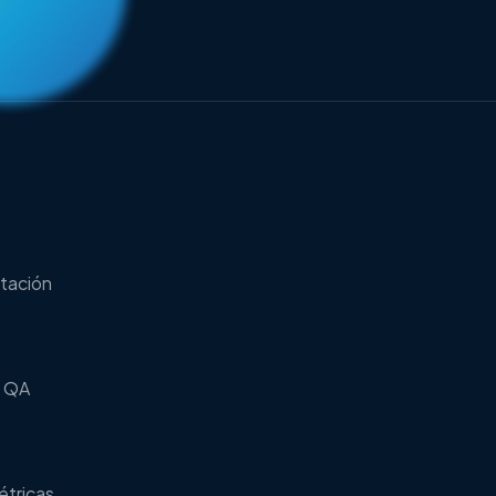
ntación
s QA
étricas